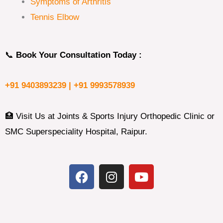
Symptoms of Arthritis
Tennis Elbow
📞
Book Your Consultation Today :
+91 9403893239 |
+91 9993578939
🏥 Visit Us at Joints & Sports Injury Orthopedic Clinic or
SMC Superspeciality Hospital, Raipur.
F
I
Y
a
n
o
c
s
u
e
t
t
b
a
u