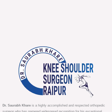
Dr. Saurabh Khare
is a highly accomplished and respected orthopedic
surgeon who has garnered widespread recognition for his exceptional