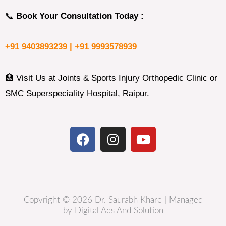
📞
Book Your Consultation Today :
+91 9403893239 |
+91 9993578939
🏥 Visit Us at Joints & Sports Injury Orthopedic Clinic or
SMC Superspeciality Hospital, Raipur.
F
I
Y
a
n
o
c
s
u
e
t
t
b
a
u
o
g
b
Copyright © 2026 Dr. Saurabh Khare | Managed
o
r
e
by Digital Ads And Solution
k
a