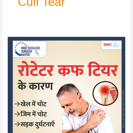
Cuff Tear
रोटेटर
कफ
टियर
के
कारण
और
उपचार